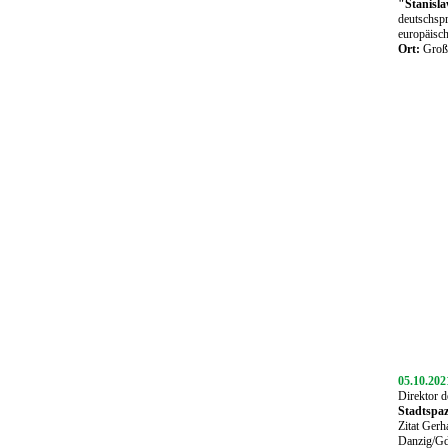
"Stanisl
deutschsp
europäisc
Ort:
Große
05.10.20
Direktor d
Stadtspaz
Zitat Gerh
Danzig/Gda