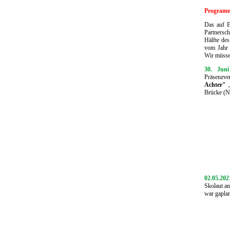
Program
Das auf 
Partnersch
Hälfte des
vom Jahr 
Wir müsse
30. Jun
Präsenzve
Achter"
,
Brücke (N
02.05.202
Skolaut an
war gapla