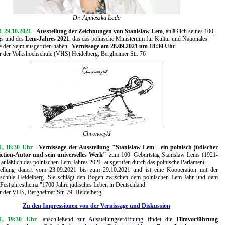
Dr. Agnieszka Łada
1-29.10.2021
-
Ausstellung der Zeichnungen von Stanislaw Lem
, anläßlich seines 100.
gs und des
Lem-Jahres 2021
, das das polnische Ministeruim für Kultur und Nationales
e der Sejm ausgerufen haben.
Vernissage am 28.09.2021 um 18:30 Uhr
r der Volkshochschule (VHS) Heidelberg, Bergheimer Str. 76
Chronocykl
1, 18:30 Uhr
-
Vernissage der Ausstellung "Stanislaw Lem - ein polnisch-jüdischer
iction-Autor und sein universelles Werk"
zum 100. Geburtstag Stanislaw Lems (1921-
anläßlich des polnischen Lem-Jahres 2021, ausgerufen durch das polnische Parlament.
ellung dauert vom 23.09.2021 bis zum 29.10.2021 und ist eine Kooperation mit der
schule Heidelberg. Sie schlägt den Bogen zwischen dem polnischen Lem-Jahr und dem
Festjahresthema "1700 Jahre jüdisches Leben in Deutschland"
r der VHS, Bergheimer Str. 79, Heidelberg
Zu den Impressionen von der Vernissage und Diskussion
21, 19:30 Uhr
-
anschließend zur Ausstellungseröffnung findet die
Filmvorführung