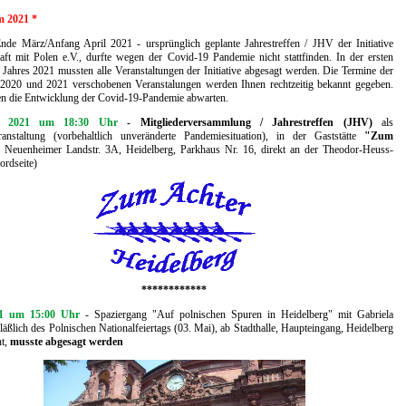
m 2021
*
Ende März/Anfang April 2021
- ursprünglich geplante
Jahrestreffen / JHV
der Initiative
aft mit Polen e.V., durfte wegen der Covid-19 Pandemie nicht stattfinden. In der ersten
 Jahres 2021 mussten alle Veranstaltungen der Initiative abgesagt werden. Die Termine der
2020 und 2021 verschobenen Veranstalungen werden Ihnen rechtzeitig bekannt gegeben.
n die Entwicklung der Covid-19-Pandemie abwarten.
i 2021 um 18:30 Uhr
- Mitgliederversammlung / Jahrestreffen (JHV)
als
ranstaltung (vorbehaltlich unveränderte Pandemiesituation), in der Gaststätte
"Zum
 Neuenheimer Landstr. 3A, Heidelberg, Parkhaus Nr. 16, direkt an der Theodor-Heuss-
ordseite)
************
1
um 15:00 Uhr
-
Spaziergang "Auf polnischen Spuren in Heidelberg"
mit Gabriela
läßlich des Polnischen Nationalfeiertags (03. Mai), ab Stadthalle, Haupteingang, Heidelberg
nt,
musste abgesagt werden