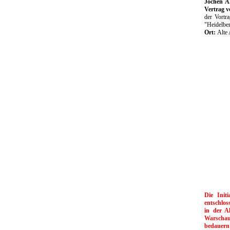
Jochen A
Vertrag 
der Vortr
"Heidelbe
Ort:
Alte
Die Init
entschlos
in der A
Warschau
bedauern