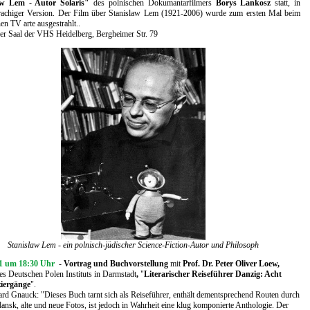
aw Lem - Autor Solaris"
des polnischen Dokumantarfilmers
Borys Lankosz
statt, in
rachiger Version. Der Film über Stanislaw Lem (1921-2006) wurde zum ersten Mal beim
hen
TV arte
ausgestrahlt.
.
r Saal der VHS Heidelberg,
Bergheimer Str. 79
Stanislaw Lem - ein polnisch-jüdischer Science-Fiction-Autor und Philosoph
21 um 18:30 Uhr
-
Vortrag und Buchvorstellung
mit
Prof. Dr. Peter Oliver Loew,
es Deutschen Polen Instituts in Darmstadt
,
"
Literarischer Reiseführer Danzig: Acht
iergänge
".
ard Gnauck: "Dieses Buch tarnt sich als Reiseführer, enthält dementsprechend Routen durch
nsk, alte und neue Fotos, ist jedoch in Wahrheit eine klug komponierte Anthologie. Der