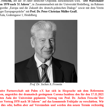
. Frowein,
der auf 50 Jahre deutscher Ostpolitik zurückblicken wird,
"Der Warschauer
von 1970 nach 51 Jahren"
; in Zusammenarbeit mit der Universität Heidelberg; im Rahmen
agsreihe „Europa und die Zukunft des deutsch-polnischen Dialogs“ sowie mit dem Verein
rger Europagespräche" mit
Prof. Dr. Peter-Christian Müller-Graff.
 Aula, Grabengasse 1, Heidelberg
Prof. Dr. Jochen A. Frowein
iative Partnerschaft mit Polen e.V. hat sich in Absprache mit dem Referenten
sen, angesichts der dramatisch gestiegenen Corona-Inzidenz den für den 17.11.2021
lten Aula der Universität geplanten Vortrag von Prof. Dr. Jochen Frowein"Der
er Vertrag 1970 nach 50 Jahren" auf das kommende Frühjahr zu verschieben. Wir
 dies sehr, hoffen aber auf Verständnis und werden den neuen Termin rechtzeitig