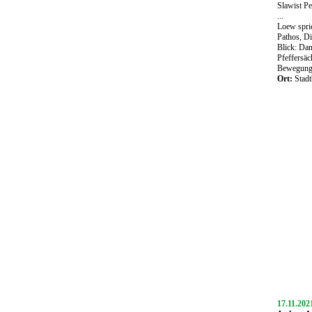
Slawist Pe
...
Loew spric
Pathos, Di
Blick: Dan
Pfeffersäc
Bewegung. 
Ort:
Stadt
17.11.20